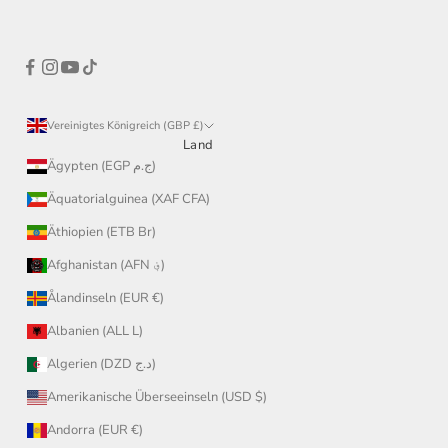
Vereinigtes Königreich (GBP £)
Land
Ägypten (EGP ج.م)
Äquatorialguinea (XAF CFA)
Äthiopien (ETB Br)
Afghanistan (AFN ؋)
Ålandinseln (EUR €)
Albanien (ALL L)
Algerien (DZD د.ج)
Amerikanische Überseeinseln (USD $)
Andorra (EUR €)