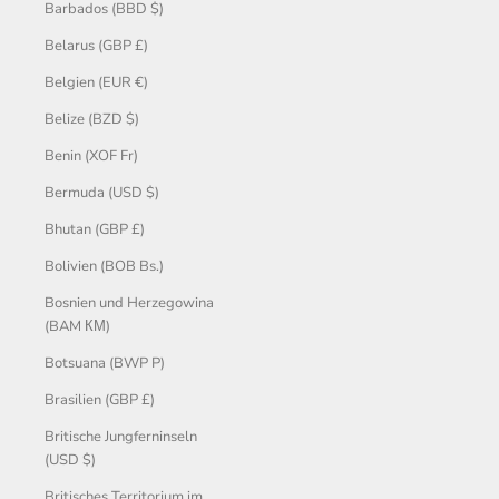
Barbados (BBD $)
Belarus (GBP £)
Belgien (EUR €)
Belize (BZD $)
Benin (XOF Fr)
Bermuda (USD $)
Bhutan (GBP £)
Bolivien (BOB Bs.)
Bosnien und Herzegowina
(BAM КМ)
Botsuana (BWP P)
Brasilien (GBP £)
Britische Jungferninseln
(USD $)
Britisches Territorium im