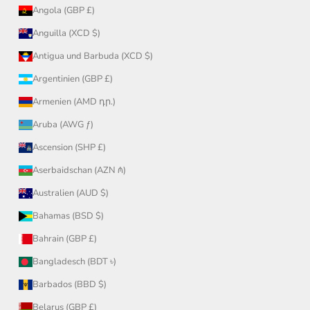
Angola (GBP £)
Anguilla (XCD $)
Antigua und Barbuda (XCD $)
Argentinien (GBP £)
Armenien (AMD դր.)
Aruba (AWG ƒ)
Ascension (SHP £)
Aserbaidschan (AZN ₼)
Australien (AUD $)
Bahamas (BSD $)
Bahrain (GBP £)
Bangladesch (BDT ৳)
Barbados (BBD $)
Belarus (GBP £)