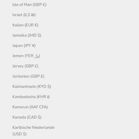
Isle of Man (GBP £)
Israel (ILS ₪)
Italien (EUR €)
Jamaika (JMD $)
Japan (JPY ¥)
Jemen (YER ﷼)
Jersey (GBP £)
Jordanien (GBP £)
Kaimaninseln (KYD $)
Kambodscha (KHR ៛)
Kamerun (XAF CFA)
Kanada (CAD $)
Karibische Niederlande
(USD $)