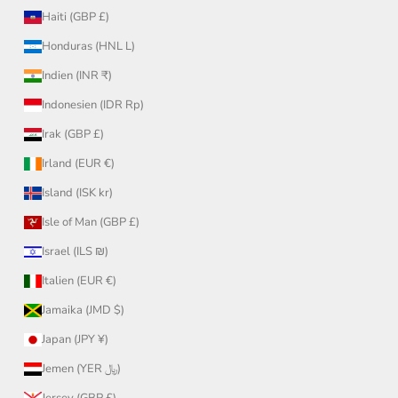
Haiti (GBP £)
Honduras (HNL L)
Indien (INR ₹)
Indonesien (IDR Rp)
Irak (GBP £)
Irland (EUR €)
Island (ISK kr)
Isle of Man (GBP £)
Israel (ILS ₪)
Italien (EUR €)
Jamaika (JMD $)
Japan (JPY ¥)
Jemen (YER ﷼)
Jersey (GBP £)