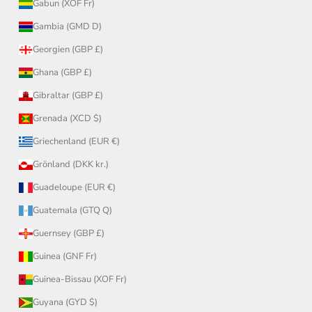
Gabun (XOF Fr)
Gambia (GMD D)
Georgien (GBP £)
Ghana (GBP £)
Gibraltar (GBP £)
Grenada (XCD $)
Griechenland (EUR €)
Grönland (DKK kr.)
Guadeloupe (EUR €)
Guatemala (GTQ Q)
Guernsey (GBP £)
Guinea (GNF Fr)
Guinea-Bissau (XOF Fr)
Guyana (GYD $)