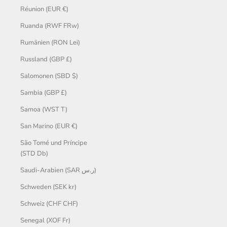
Réunion (EUR €)
Ruanda (RWF FRw)
Rumänien (RON Lei)
Russland (GBP £)
Salomonen (SBD $)
Sambia (GBP £)
Samoa (WST T)
San Marino (EUR €)
São Tomé und Príncipe
(STD Db)
Saudi-Arabien (SAR ر.س)
Schweden (SEK kr)
Schweiz (CHF CHF)
Senegal (XOF Fr)