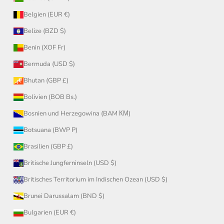
Belgien (EUR €)
Belize (BZD $)
Benin (XOF Fr)
Bermuda (USD $)
Bhutan (GBP £)
Bolivien (BOB Bs.)
Bosnien und Herzegowina (BAM КМ)
Botsuana (BWP P)
Brasilien (GBP £)
Britische Jungferninseln (USD $)
Britisches Territorium im Indischen Ozean (USD $)
Brunei Darussalam (BND $)
Bulgarien (EUR €)