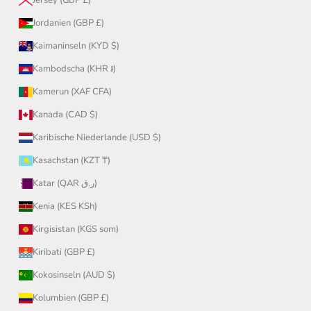
Jordanien (GBP £)
Kaimaninseln (KYD $)
Kambodscha (KHR ៛)
Kamerun (XAF CFA)
Kanada (CAD $)
Karibische Niederlande (USD $)
Kasachstan (KZT ₸)
Katar (QAR ر.ق)
Kenia (KES KSh)
Kirgisistan (KGS som)
Kiribati (GBP £)
Kokosinseln (AUD $)
Kolumbien (GBP £)