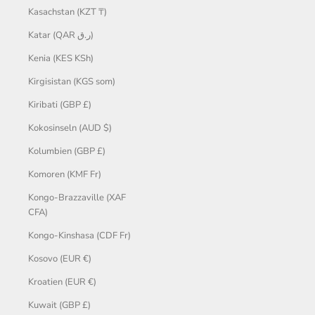
Kasachstan (KZT ₸)
Katar (QAR ر.ق)
Kenia (KES KSh)
Kirgisistan (KGS som)
Kiribati (GBP £)
Kokosinseln (AUD $)
Kolumbien (GBP £)
Komoren (KMF Fr)
Kongo-Brazzaville (XAF
CFA)
Kongo-Kinshasa (CDF Fr)
Kosovo (EUR €)
Kroatien (EUR €)
Kuwait (GBP £)