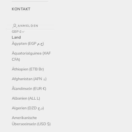
KONTAKT
ANMELDEN
GBP £
Land
Ägypten (EGP ج.م)
Äquatorialguinea (XAF
CFA)
Äthiopien (ETB Br)
Afghanistan (AFN ؋)
Ålandinseln (EUR €)
Albanien (ALL L)
Algerien (DZD د.ج)
Amerikanische
Überseeinseln (USD $)