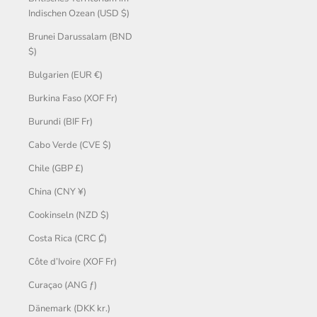
Indischen Ozean (USD $)
Brunei Darussalam (BND
$)
Bulgarien (EUR €)
Burkina Faso (XOF Fr)
Burundi (BIF Fr)
Cabo Verde (CVE $)
Chile (GBP £)
China (CNY ¥)
Cookinseln (NZD $)
Costa Rica (CRC ₡)
Côte d’Ivoire (XOF Fr)
Curaçao (ANG ƒ)
Dänemark (DKK kr.)