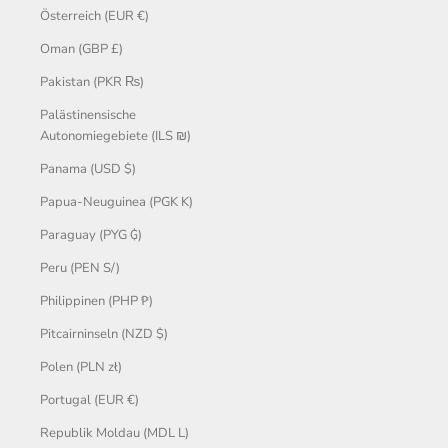
Österreich (EUR €)
Oman (GBP £)
Pakistan (PKR ₨)
Palästinensische
Autonomiegebiete (ILS ₪)
Panama (USD $)
Papua-Neuguinea (PGK K)
Paraguay (PYG ₲)
Peru (PEN S/)
Philippinen (PHP ₱)
Pitcairninseln (NZD $)
Polen (PLN zł)
Portugal (EUR €)
Republik Moldau (MDL L)