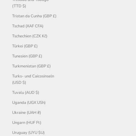
(TTD $)
Tristan da Cunha (GBP £)
Tschad (XAF CFA)
Tschechien (CZK Kč)
Türkei (GBP £)
Tunesien (GBP £)
Turkmenistan (GBP £)
Turks- und Caicosinseln
(USD $)
Tuvalu (AUD $)
Uganda (UGX USh)
Ukraine (UAH ₴)
Ungarn (HUF Ft)
Uruguay (UYU $U)