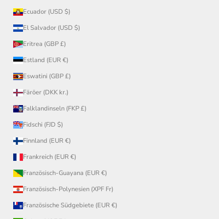
Ecuador (USD $)
El Salvador (USD $)
Eritrea (GBP £)
Estland (EUR €)
Eswatini (GBP £)
Färöer (DKK kr.)
Falklandinseln (FKP £)
Fidschi (FJD $)
Finnland (EUR €)
Frankreich (EUR €)
Französisch-Guayana (EUR €)
Französisch-Polynesien (XPF Fr)
Französische Südgebiete (EUR €)