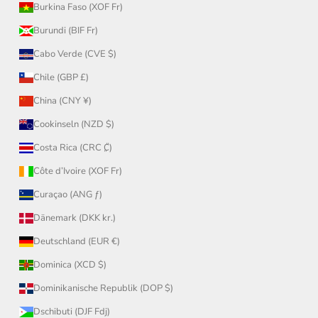
Burkina Faso (XOF Fr)
Burundi (BIF Fr)
Cabo Verde (CVE $)
Chile (GBP £)
China (CNY ¥)
Cookinseln (NZD $)
Costa Rica (CRC ₡)
Côte d’Ivoire (XOF Fr)
Curaçao (ANG ƒ)
Dänemark (DKK kr.)
Deutschland (EUR €)
Dominica (XCD $)
Dominikanische Republik (DOP $)
Dschibuti (DJF Fdj)