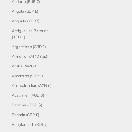
Andorra (EUR €)
Angola (GBP £)
Anguilla (XCD $)
Antigua und Barbuda
(XCD $)
Argentinien (GBP £)
Armenien (AMD դր.)
Aruba (AWG ƒ)
Ascension (SHP £)
Aserbaidschan (AZN ₼)
Australien (AUD $)
Bahamas (BSD $)
Bahrain (GBP £)
Bangladesch (BDT ৳)