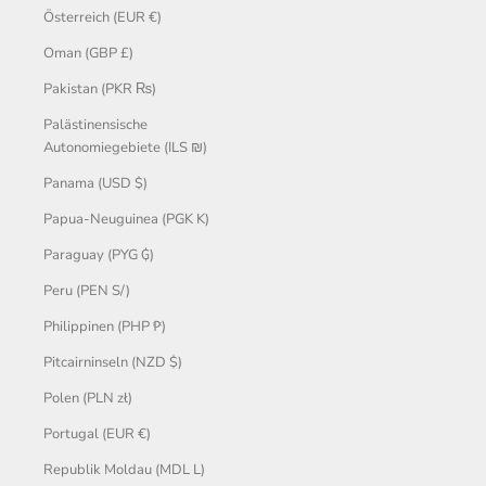
Österreich (EUR €)
Oman (GBP £)
Pakistan (PKR ₨)
Palästinensische
Autonomiegebiete (ILS ₪)
Panama (USD $)
Papua-Neuguinea (PGK K)
Paraguay (PYG ₲)
Peru (PEN S/)
Philippinen (PHP ₱)
Pitcairninseln (NZD $)
Polen (PLN zł)
Portugal (EUR €)
Republik Moldau (MDL L)