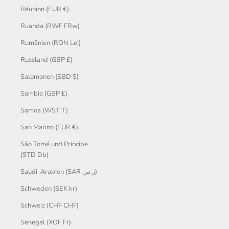
Réunion (EUR €)
Ruanda (RWF FRw)
Rumänien (RON Lei)
Russland (GBP £)
Salomonen (SBD $)
Sambia (GBP £)
Samoa (WST T)
San Marino (EUR €)
São Tomé und Príncipe
(STD Db)
Saudi-Arabien (SAR ر.س)
Schweden (SEK kr)
Schweiz (CHF CHF)
Senegal (XOF Fr)