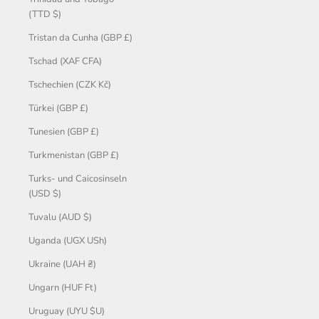
(TTD $)
Tristan da Cunha (GBP £)
Tschad (XAF CFA)
Tschechien (CZK Kč)
Türkei (GBP £)
Tunesien (GBP £)
Turkmenistan (GBP £)
Turks- und Caicosinseln
(USD $)
Tuvalu (AUD $)
Uganda (UGX USh)
Ukraine (UAH ₴)
Ungarn (HUF Ft)
Uruguay (UYU $U)