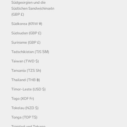
Südgeorgien und die
Südlichen Sandwichinseln
(GBP £)
Südkorea (KRW ₩)
Südsudan (GBP £)
Suriname (GBP £)
Tadschikistan (TJS ЅМ)
Taiwan (TWD $)
Tansania (TZS Sh)
Thailand (THB ฿)
Timor-Leste (USD $)
Togo (XOF Fr)
Tokelau (NZD $)
Tonga (TOP T$)
Trinidad und Tobago