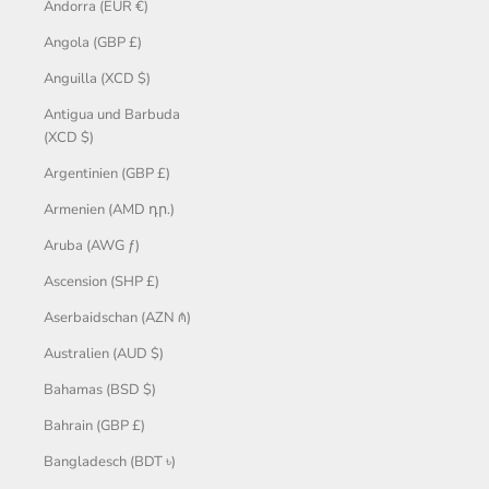
Andorra (EUR €)
Angola (GBP £)
Anguilla (XCD $)
Antigua und Barbuda
(XCD $)
Argentinien (GBP £)
Armenien (AMD դր.)
Aruba (AWG ƒ)
Ascension (SHP £)
Aserbaidschan (AZN ₼)
Australien (AUD $)
Bahamas (BSD $)
Bahrain (GBP £)
Bangladesch (BDT ৳)