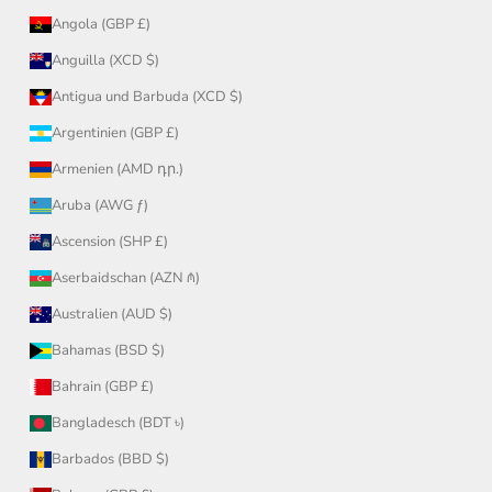
Angola (GBP £)
Anguilla (XCD $)
Antigua und Barbuda (XCD $)
Argentinien (GBP £)
Armenien (AMD դր.)
Aruba (AWG ƒ)
Ascension (SHP £)
Aserbaidschan (AZN ₼)
Australien (AUD $)
Bahamas (BSD $)
Bahrain (GBP £)
Bangladesch (BDT ৳)
Barbados (BBD $)