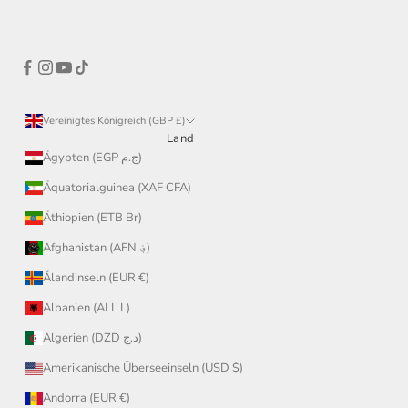
Vereinigtes Königreich (GBP £)
Land
Ägypten (EGP ج.م)
Äquatorialguinea (XAF CFA)
Äthiopien (ETB Br)
Afghanistan (AFN ؋)
Ålandinseln (EUR €)
Albanien (ALL L)
Algerien (DZD د.ج)
Amerikanische Überseeinseln (USD $)
Andorra (EUR €)