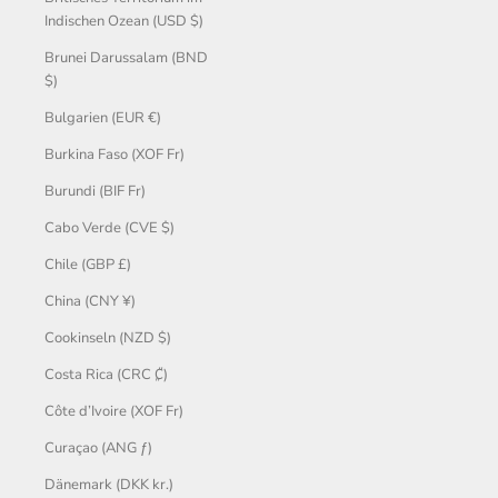
Indischen Ozean (USD $)
Brunei Darussalam (BND
$)
Bulgarien (EUR €)
Burkina Faso (XOF Fr)
Burundi (BIF Fr)
Cabo Verde (CVE $)
Chile (GBP £)
China (CNY ¥)
Cookinseln (NZD $)
Costa Rica (CRC ₡)
Côte d’Ivoire (XOF Fr)
Curaçao (ANG ƒ)
Dänemark (DKK kr.)