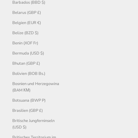
Barbados (BBD $)
Belarus (GBP £)
Belgien (EUR €)
Belize (BZD $)
Benin (XOF Fr)
Bermuda (USD $)
Bhutan (GBP £)
Bolivien (BOB Bs.)
Bosnien und Herzegowina
(BAM КМ)
Botsuana (BWP P)
Brasilien (GBP £)
Britische Jungferninseln
(USD $)
Britisches Territorium im