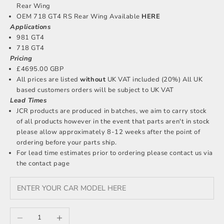
Rear Wing
OEM 718 GT4 RS Rear Wing Available
HERE
Applications
981 GT4
718 GT4
Pricing
£4695.00 GBP
All prices are listed
without
UK VAT included (20%) All UK
based customers orders will be subject to UK VAT
Lead Times
JCR products are produced in batches, we aim to carry stock
of all products however in the event that parts aren't in stock
please allow approximately 8-12 weeks after the point of
ordering before your parts ship.
For lead time estimates prior to ordering please
contact us
via
the contact page
Anzahl verringern
Anzahl erhöhen