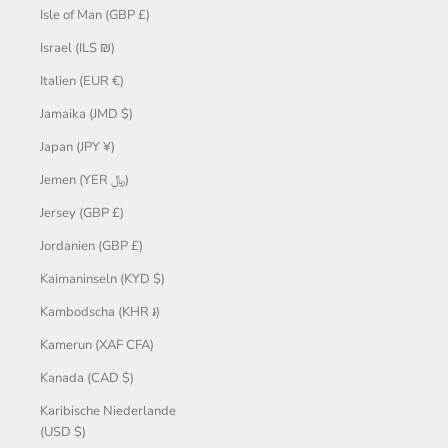
Isle of Man (GBP £)
Israel (ILS ₪)
Italien (EUR €)
Jamaika (JMD $)
Japan (JPY ¥)
Jemen (YER ﷼)
Jersey (GBP £)
Jordanien (GBP £)
Kaimaninseln (KYD $)
Kambodscha (KHR ៛)
Kamerun (XAF CFA)
Kanada (CAD $)
Karibische Niederlande
(USD $)