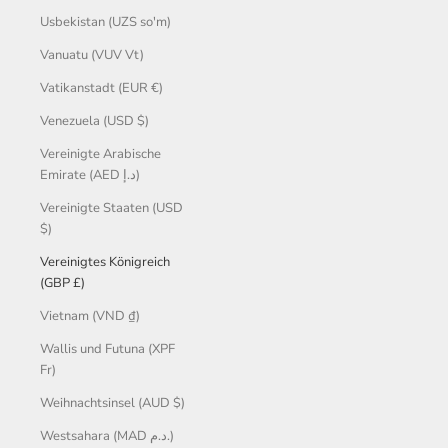
Usbekistan (UZS so'm)
Vanuatu (VUV Vt)
Vatikanstadt (EUR €)
Venezuela (USD $)
Vereinigte Arabische
Emirate (AED د.إ)
Vereinigte Staaten (USD
$)
Vereinigtes Königreich
(GBP £)
Vietnam (VND ₫)
Wallis und Futuna (XPF
Fr)
Weihnachtsinsel (AUD $)
Westsahara (MAD د.م.)