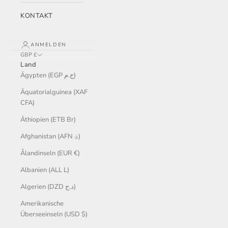
KONTAKT
ANMELDEN
GBP £
Land
Ägypten (EGP ج.م)
Äquatorialguinea (XAF
CFA)
Äthiopien (ETB Br)
Afghanistan (AFN ؋)
Ålandinseln (EUR €)
Albanien (ALL L)
Algerien (DZD د.ج)
Amerikanische
Überseeinseln (USD $)