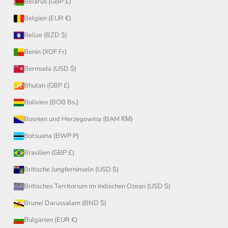
Belarus (GBP £)
Belgien (EUR €)
Belize (BZD $)
Benin (XOF Fr)
Bermuda (USD $)
Bhutan (GBP £)
Bolivien (BOB Bs.)
Bosnien und Herzegowina (BAM КМ)
Botsuana (BWP P)
Brasilien (GBP £)
Britische Jungferninseln (USD $)
Britisches Territorium im Indischen Ozean (USD $)
Brunei Darussalam (BND $)
Bulgarien (EUR €)