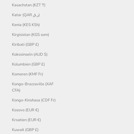
Kasachstan (KZT ₸)
Katar (QAR ر.ق)
Kenia (KES KSh)
Kirgisistan (KGS som)
Kiribati (GBP £)
Kokosinseln (AUD $)
Kolumbien (GBP £)
Komoren (KMF Fr)
Kongo-Brazzaville (XAF
CFA)
Kongo-Kinshasa (CDF Fr)
Kosovo (EUR €)
Kroatien (EUR €)
Kuwait (GBP £)